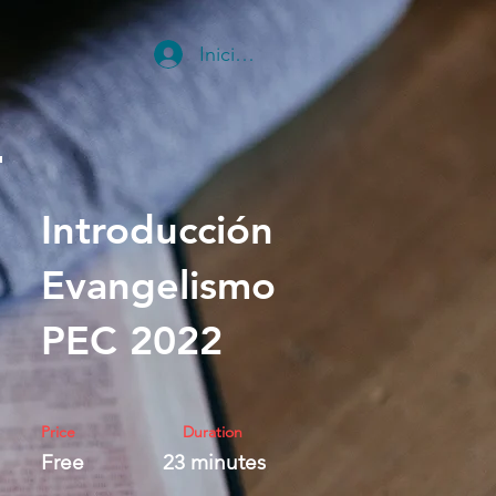
Iniciar sesión
Introducción
Evangelismo
PEC 2022
Price
Duration
Free
23 minutes