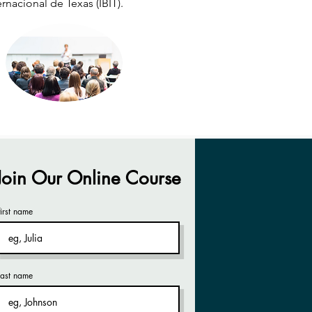
ernacional de Texas (IBIT).
Join Our Online Course
first name
last name