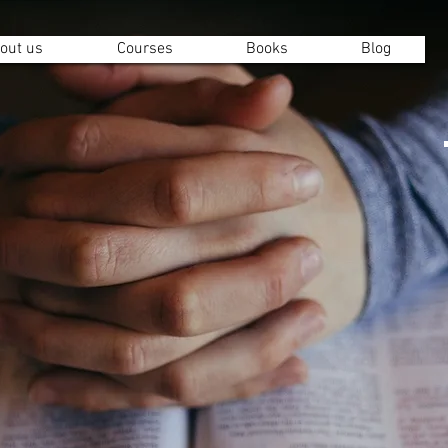
out us
Courses
Books
Blog