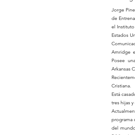
Jorge Pine
de Entrena
el Institu
Estados Un
Comunica
Amridge e
Posee una
Arkansas C
Recientem
Cristiana.
Está casad
tres hijas y
Actualment
programa 
del mundo 