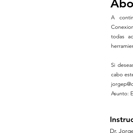
Abo
A conti
Conexion
todas aq
herramien
Si desea
cabo est
jorgep@
Asunto: 
Instru
Dr. Jorg